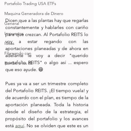
Portafolio Trading USA ETFs
Maquina Generadora de Dinero
Dicen que a las plantas hay que regarlas 
General
constantemente y hablarles con cariño 
Impuestos
para que crezcan. Al Portafolio REITS lo 
voy a estar regando con las 
Ideas
aportaciones planeadas y de ahora en 
Fibreando con
adelante le voy a decir "querido 
portafolio REITS" o algo así ... espero 
Rumbo a los 65
que eso ayude. 😆
Pues ya va a ser un trimestre completo 
del Portafolio REITS. ¡El tiempo vuela! y 
de acuerdo con el plan, es tiempo de la 
aportación planeada. Toda la historia 
desde el diseño de la estrategia, el 
propósito del portafolio y los avances 
está 
aquí
. No se olviden que este es un 