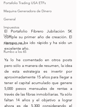
Portafolio Trading USA ETFs
Maquina Generadora de Dinero
General
Impuestos
El Portafolio Fibrero Jubilación 5K 
Ideas
cumple su primer año de creación. El 
tiempo se ha ido rápido y ha sido un 
Fibreando con
excelente año.
Rumbo a los 65
Ya lo he comentado en otros posts 
pero sólo a manera de resumen, la idea 
de esta estrategia es invertir por 
aproximadamente 15 años para llegar a 
tener el capital acumulado que genere 
5,000 pesos mensuales de rentas a 
través de las fibras inmobiliarias. Ya sólo 
faltan 14 años y el objetivo a lograr 
ahora es de 5,300 considerando el 