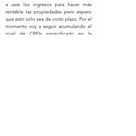
a usar los ingresos para hacer más 
rentable las propiedades pero espero 
que esto sólo sea de corto plazo. Por el 
momento voy a seguir acumulando el 
nivel de CBFIs especificado en la 
estrategia. 
Acerca de Danhos
Fibra Danhos hizo un anuncio parecido 
al de SHOP en su reporte trimestral al 
anunciar que van a reducir las 
distribuciones después del pago del 
1er trimestre. No han subido la 
conferencia trimestral a su portal por lo 
que no se si dieron más detalles al 
respecto. Para el caso de Danhos, voy a 
seguir acumulando al mismo nivel 
especificado en la estrategia.