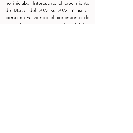
no iniciaba. Interesante el crecimiento 
de Marzo del 2023 vs 2022. Y así es 
como se va viendo el crecimiento de 
las rentas generadas por el portafolio, 
pasito a pasito, siendo constantes cada 
mes y reinvirtiendo las rentas recibidas.
Dado que FMTY adelantó rentas en 
Febrero, no espero recibir nada de 
rentas en Abril y algunas Fibras 
trimestrales van a retomar 
distribuciones en Mayo. FMTY reanuda 
distribuciones en Julio. 
Desempeño por emisora
Así van las emisoras del portafolio al 
cierre de Marzo 2023: