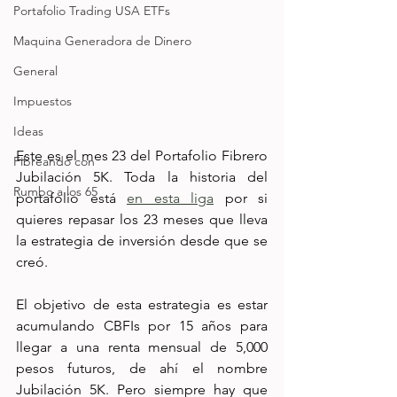
Portafolio Trading USA ETFs
Maquina Generadora de Dinero
General
Impuestos
Ideas
Este es el mes 23 del Portafolio Fibrero 
Fibreando con
Jubilación 5K. Toda la historia del 
Rumbo a los 65
portafolio está 
en esta liga
 por si 
quieres repasar los 23 meses que lleva 
la estrategia de inversión desde que se 
creó. 
El objetivo de esta estrategia es estar 
acumulando CBFIs por 15 años para 
llegar a una renta mensual de 5,000 
pesos futuros, de ahí el nombre 
Jubilación 5K. Pero siempre hay que 