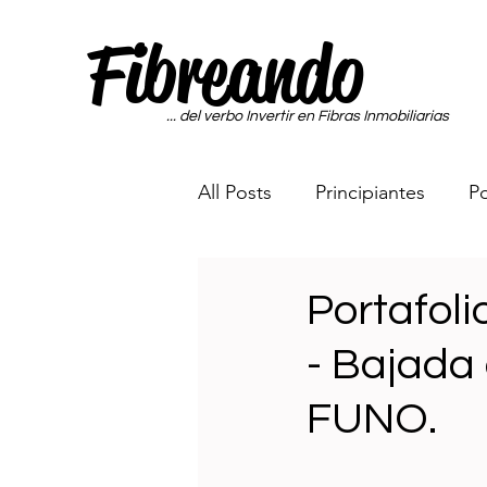
Fibreando
... del verbo Invertir en Fibras Inmobiliarias
All Posts
Principiantes
Po
Portafolio Sin Miedo a las Fi
Portafoli
- Bajada 
Maquina Generadora de Di
FUNO.
Rumbo a los 65