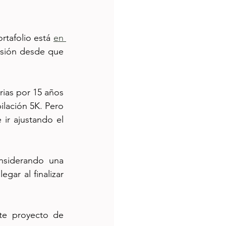
rtafolio está 
en 
rsión desde que 
ias por 15 años 
lación 5K. Pero 
r ajustando el 
nsiderando una 
gar al finalizar 
e proyecto de 