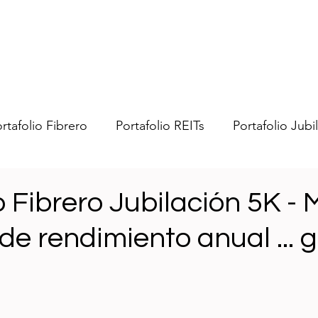
rtafolio Fibrero
Portafolio REITs
Portafolio Jubi
bras
Portafolio Swenmex
Portafolio Trading US
o Fibrero Jubilación 5K - 
de rendimiento anual ... 
nero
General
Impuestos
Ideas
Fibrean