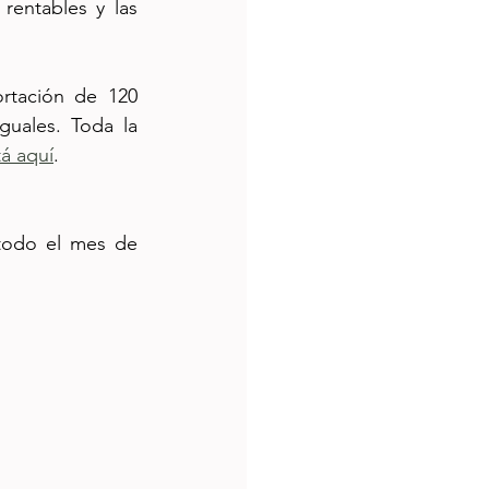
rentables y las 
tación de 120 
guales. Toda la 
tá aquí
.
todo el mes de 