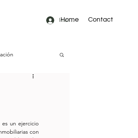
Home
Contact
Iniciar sesión
lación
A ETFs
do con
 es un ejercicio 
inmobiliarias con 