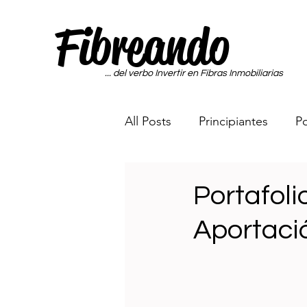
Fibreando
... del verbo Invertir en Fibras Inmobiliarias
All Posts
Principiantes
Po
Portafolio Sin Miedo a las Fi
Portafoli
Aportació
Maquina Generadora de Di
Rumbo a los 65