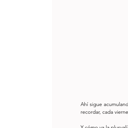
Ahí sigue acumuland
recordar, cada vier
Y cómo va la plusvalí