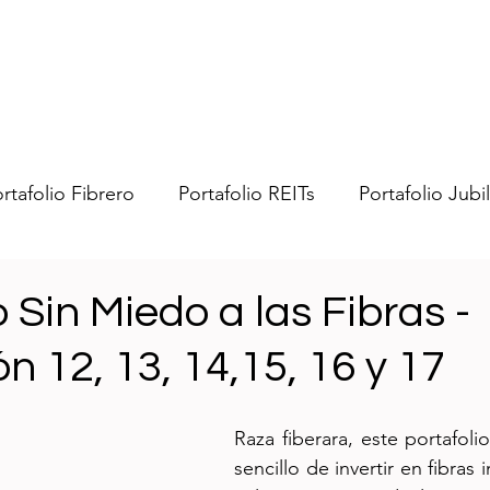
rtafolio Fibrero
Portafolio REITs
Portafolio Jubi
bras
Portafolio Swenmex
Portafolio Trading US
o Sin Miedo a las Fibras -
n 12, 13, 14,15, 16 y 17
nero
General
Impuestos
Ideas
Fibrean
Raza fiberara, este portafolio
sencillo de invertir en fibras 