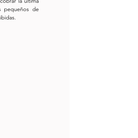
brar la última 
 pequeños de 
ibidas.