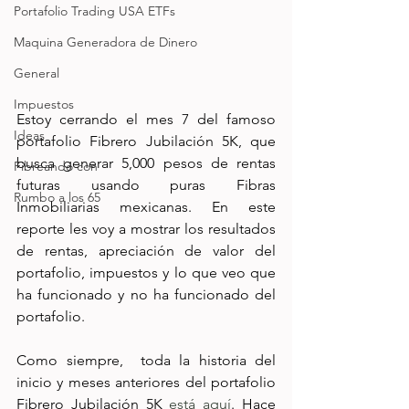
Portafolio Trading USA ETFs
Maquina Generadora de Dinero
General
Impuestos
Estoy cerrando el mes 7 del famoso 
Ideas
portafolio Fibrero Jubilación 5K, que 
busca generar 5,000 pesos de rentas 
Fibreando con
futuras usando puras Fibras 
Rumbo a los 65
Inmobiliarias mexicanas. En este 
reporte les voy a mostrar los resultados 
de rentas, apreciación de valor del 
portafolio, impuestos y lo que veo que 
ha funcionado y no ha funcionado del 
portafolio. 
Como siempre,  toda la historia del 
inicio y meses anteriores del portafolio 
Fibrero Jubilación 5K 
está aquí
. Hace 