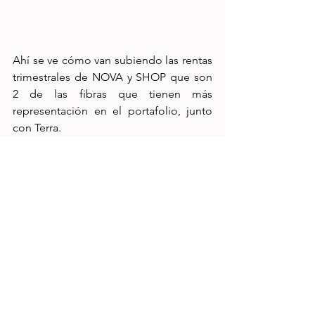
Ahí se ve cómo van subiendo las rentas 
trimestrales de NOVA y SHOP que son 
2 de las fibras que tienen más 
representación en el portafolio, junto 
con Terra.
Rendimiento de Rentas - Primeros 7 
meses
Gracias a los precios bajos de 
Noviembre y a la aportación extra, el 
dividend yield del portafolio mejoró a 
7.97% anualizado. Tengo 3 fibras con 