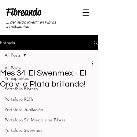
Fibreando
... del verbo Invertir en Fibras
Inmobiliarias
Entrada
All Posts
All Posts
Mes 34: El Swenmex - El
Principiantes
Oro y la Plata brillando!
Portafolio Fibrero
Portafolio REITs
Portafolio Jubilación
Portafolio Sin Miedo a las Fibras
Portafolio Swenmex