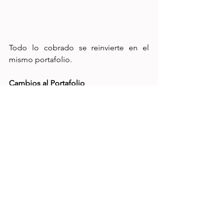
Todo lo cobrado se reinvierte en el 
mismo portafolio.
Cambios al Portafolio
En el mes de Junio va a dejar de operar 
M5Trac por lo que voy a tener que 
reubicar este capital a otras emisoras. 
Voy a estar evaluando opciones para 
reinvertir el capital que estaba en esa 
emisora, siguiendo el parámetro de 
usar renta fija / deuda. 
Haber agregado IAU ha sido positivo ya 
que tiene más bursatilidad que GLDM, 