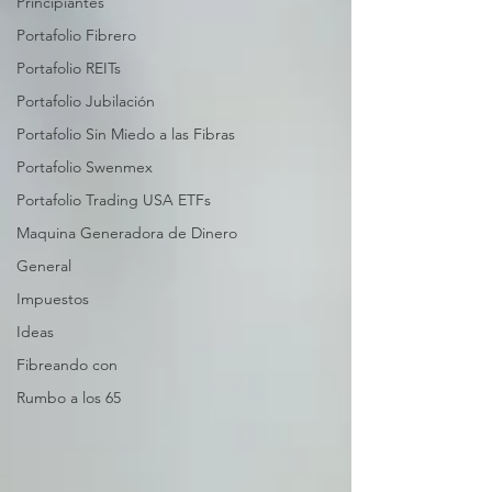
Principiantes
Portafolio Fibrero
Portafolio REITs
Portafolio Jubilación
Portafolio Sin Miedo a las Fibras
Portafolio Swenmex
Portafolio Trading USA ETFs
Maquina Generadora de Dinero
General
Impuestos
Ideas
Fibreando con
Rumbo a los 65