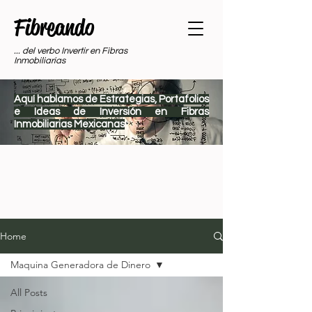
Fibreando
... del verbo Invertir en Fibras
Inmobiliarias
Aquí
hablamos de Estrategias, Portafolios
e Ideas de Inversión en Fibras
Inmobiliarias Mexicanas
Home
Maquina Generadora de Dinero
All Posts