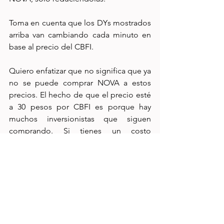
Toma en cuenta que los DYs mostrados 
arriba van cambiando cada minuto en 
base al precio del CBFI.
Quiero enfatizar que no significa que ya 
no se puede comprar NOVA a estos 
precios. El hecho de que el precio esté 
a 30 pesos por CBFI es porque hay 
muchos inversionistas que siguen 
comprando. Si tienes un costo 
promedio bajo, pudieras seguir 
acumulando NOVA sin ningún 
problema. Por ejemplo:
En el Portafolio Fibrero tengo un CP 