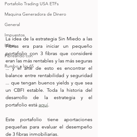
Portafolio Trading USA ETFs
Maquina Generadora de Dinero
General
Impuestos
La idea de la estrategia Sin Miedo a las 
Ideas
Fibras era para iniciar un pequeño 
portafolio con 3 fibras que consideré 
Fibreando con
eran las más rentables y las más seguras 
Rumbo a los 65
... y el arte de esto es encontrar el 
balance entre rentabilidad y seguridad 
... que tengan buenos yields y que sea 
un CBFI estable. Toda la historia del 
desarrollo de la estrategia y el 
portafolio está 
aquí
. 
Este portafolio tiene aportaciones 
pequeñas para evaluar el desempeño 
de 3 fibras inmobiliarias. 