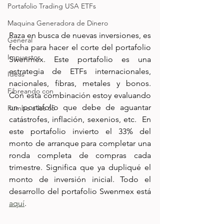
Portafolio Trading USA ETFs
Maquina Generadora de Dinero
Raza en busca de nuevas inversiones, es 
General
fecha para hacer el corte del portafolio 
Impuestos
Swenmex. Este portafolio es una 
estrategia de ETFs internacionales, 
Ideas
nacionales, fibras, metales y bonos. 
Fibreando con
Con esta combinación estoy evaluando 
un portafolio que debe de aguantar 
Rumbo a los 65
catástrofes, inflación, sexenios, etc.  En 
este portafolio invierto el 33% del 
monto de arranque para completar una 
ronda completa de compras cada 
trimestre. Significa que ya dupliqué el 
monto de inversión inicial. Todo el 
desarrollo del portafolio Swenmex está 
aquí
. 