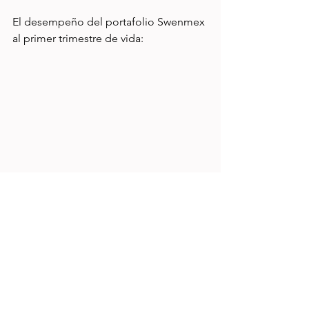
El desempeño del portafolio Swenmex 
al primer trimestre de vida:
Me hubiera gustado un poco más de 
"punch" pero esto es carrera larga. 
Vamos a ver cómo sigue avanzando.
saludos!