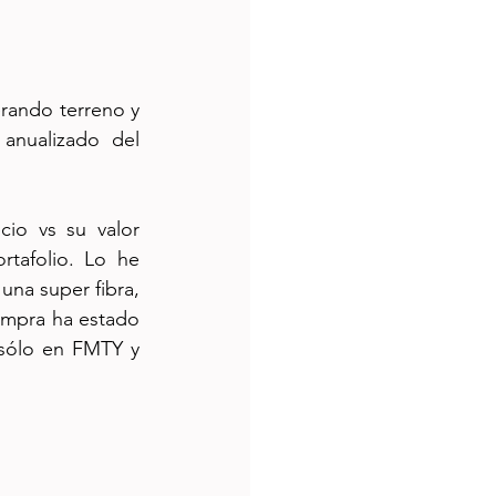
ando terreno y 
nualizado del 
io vs su valor 
tafolio. Lo he 
na super fibra, 
ompra ha estado 
sólo en FMTY y 