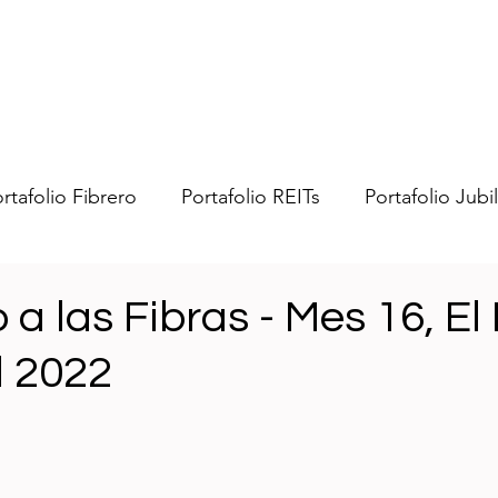
rtafolio Fibrero
Portafolio REITs
Portafolio Jubi
bras
Portafolio Swenmex
Portafolio Trading US
 a las Fibras - Mes 16, El
l 2022
nero
General
Impuestos
Ideas
Fibrean