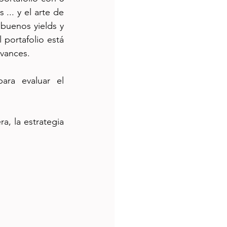
... y el arte de 
buenos yields y 
que sea un CBFI estable. Toda la historia del desarrollo de la estrategia y el portafolio está 
avances.
ra evaluar el 
a, la estrategia 