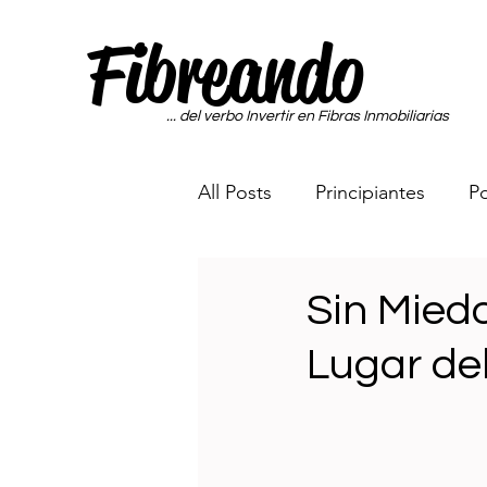
Fibreando
... del verbo Invertir en Fibras Inmobiliarias
All Posts
Principiantes
Po
Portafolio Sin Miedo a las Fi
Sin Miedo
Lugar de
Maquina Generadora de Di
Rumbo a los 65