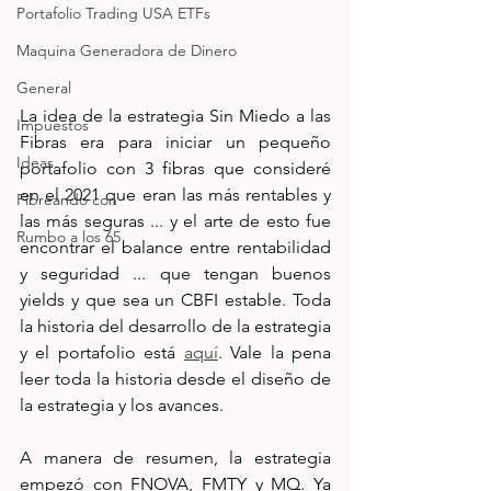
Portafolio Trading USA ETFs
Maquina Generadora de Dinero
General
La idea de la estrategia Sin Miedo a las 
Impuestos
Fibras era para iniciar un pequeño 
Ideas
portafolio con 3 fibras que consideré 
en el 2021 que eran las más rentables y 
Fibreando con
las más seguras ... y el arte de esto fue 
Rumbo a los 65
encontrar el balance entre rentabilidad 
y seguridad ... que tengan buenos 
yields y que sea un CBFI estable. Toda 
la historia del desarrollo de la estrategia 
y el portafolio está 
aquí
. Vale la pena 
leer toda la historia desde el diseño de 
la estrategia y los avances.
A manera de resumen, la estrategia 
empezó con FNOVA, FMTY y MQ. Ya 