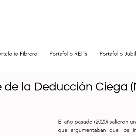
rtafolio Fibrero
Portafolio REITs
Portafolio Jubi
bras
Portafolio Swenmex
Portafolio Trading US
e de la Deducción Ciega 
nero
General
Impuestos
Ideas
Fibrean
El año pasado (2020) salieron un
que argumentaban que los inv