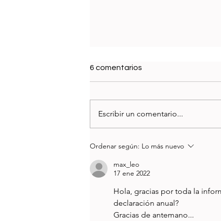
6 comentarios
Escribir un comentario...
Impuestos Fibreros Parte 2 -
Ordenar según:
Lo más nuevo
La Declaración Anual
max_leo
17 ene 2022
Hola, gracias por toda la info
declaración anual?
Gracias de antemano...