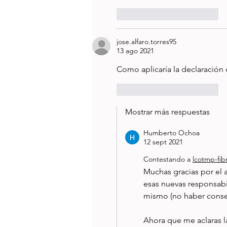
Me gusta
Reaccionar
jose.alfaro.torres95
13 ago 2021
Como aplicaría la declaración
Me gusta
Reaccionar
Mostrar más respuestas
Humberto Ochoa
12 sept 2021
Contestando a
lcotmp-fi
Muchas gracias por el 
esas nuevas responsabi
mismo (no haber conseg
Ahora que me aclaras l