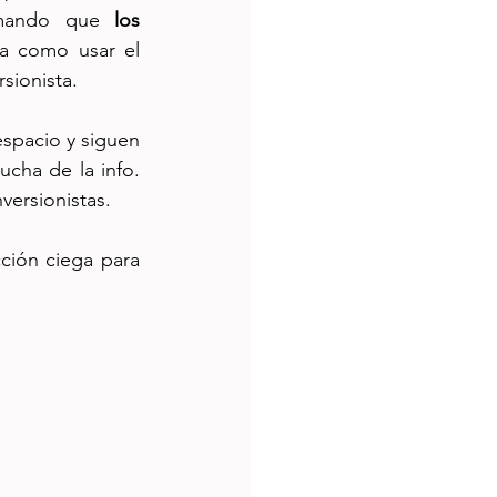
rmando que 
los 
a como usar el 
rsionista.
spacio y siguen 
ha de la info. 
versionistas.
ción ciega para 