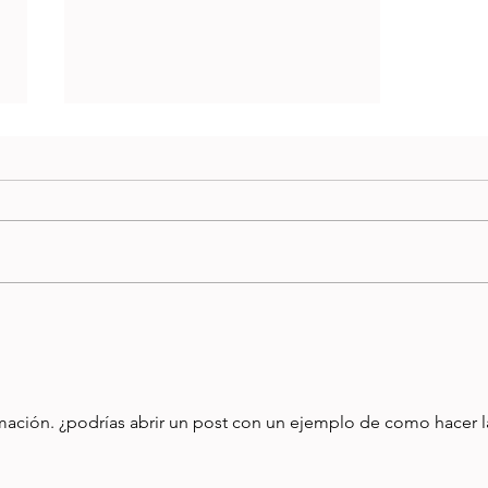
Impuestos Fibreros Parte 1 -
La Constancia Anual
rmación. ¿podrías abrir un post con un ejemplo de como hacer l