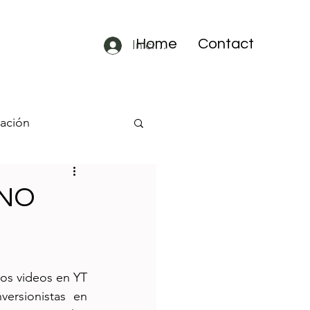
Home
Contact
Iniciar sesión
lación
A ETFs
(NO
do con
os videos en YT 
ersionistas en 