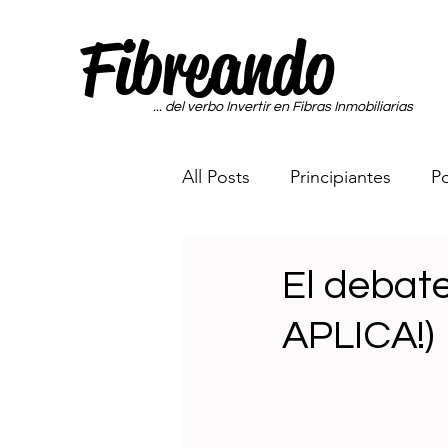
Fibreando
... del verbo Invertir en Fibras Inmobiliarias
All Posts
Principiantes
Po
Portafolio Sin Miedo a las Fi
El debat
APLICA!)
Maquina Generadora de Di
Rumbo a los 65