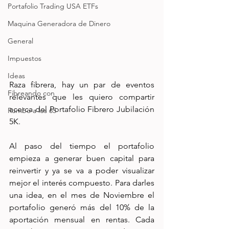
Portafolio Trading USA ETFs
Maquina Generadora de Dinero
General
Impuestos
Ideas
Raza fibrera, hay un par de eventos 
Fibreando con
relevantes que les quiero compartir 
acerca del Portafolio Fibrero Jubilación 
Rumbo a los 65
5K. 
Al paso del tiempo el portafolio 
empieza a generar buen capital para 
reinvertir y ya se va a poder visualizar 
mejor el interés compuesto. Para darles 
una idea, en el mes de Noviembre el 
portafolio generó más del 10% de la 
aportación mensual en rentas. Cada 