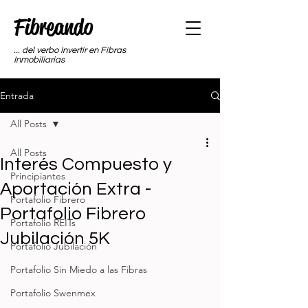
Fibreando
... del verbo Invertir en Fibras
Inmobiliarias
Entrada
All Posts
All Posts
Interés Compuesto y
Principiantes
Aportación Extra -
Portafolio Fibrero
Portafolio Fibrero
Portafolio REITs
Jubilación 5K
Portafolio Jubilación
Portafolio Sin Miedo a las Fibras
Portafolio Swenmex