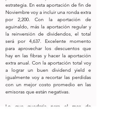
estrategia. En esta aportación de fin de 
Noviembre voy a incluir una ronda extra 
por 2,200. Con la aportación de 
aguinaldo, más la aportación regular y 
la reinversión de dividendos, el total 
será por 4,637. Excelente momento 
para aprovechar los descuentos que 
hay en las fibras y hacer la aportación 
extra anual. Con la aportación total voy 
a lograr un buen dividend yield e 
igualmente voy a recortar las perdidas 
con un mejor costo promedio en las 
emisoras que están negativas.
Lo que quedaría para el mes de 
Diciembre es cobrar las renta de Fibra 
Monterrey y la aportación de fin de año. 
En el otro post ya les había comentado 