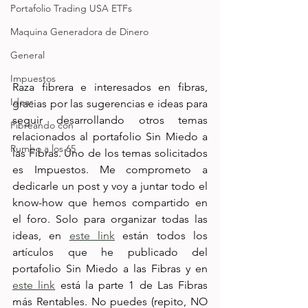
Portafolio Trading USA ETFs
Maquina Generadora de Dinero
General
Impuestos
Raza fibrera e interesados en fibras, 
Ideas
gracias por las sugerencias e ideas para 
seguir desarrollando otros temas 
Fibreando con
relacionados al portafolio Sin Miedo a 
Rumbo a los 65
las Fibras. Uno de los temas solicitados 
es Impuestos. Me comprometo a 
dedicarle un post y voy a juntar todo el 
know-how que hemos compartido en 
el foro. Solo para organizar todas las 
ideas, en 
este link
 están todos los 
artículos que he publicado del 
portafolio Sin Miedo a las Fibras y en 
este link
 está la parte 1 de Las Fibras 
más Rentables. No puedes (repito, NO 