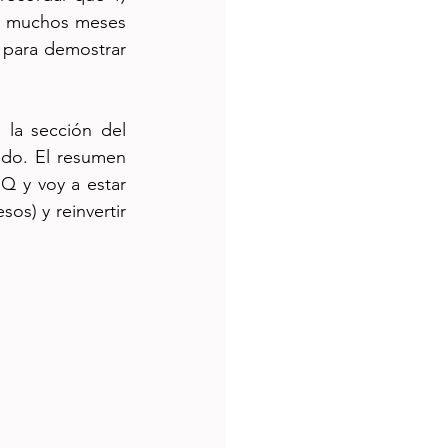
an muchos meses 
 para demostrar 
Toda la información de cómo se diseñó la estrategia está en el blog en la sección del 
do. El resumen 
Q y voy a estar 
s) y reinvertir 