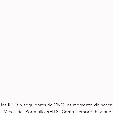
e los REITs y seguidores de VNQ, es momento de hacer e
el Mes 4 del Portafolio REITS. Como siempre, hay que r