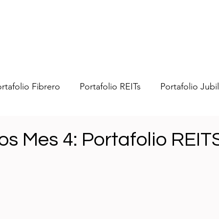
rtafolio Fibrero
Portafolio REITs
Portafolio Jubi
bras
Portafolio Swenmex
Portafolio Trading US
s Mes 4: Portafolio REIT
nero
General
Impuestos
Ideas
Fibrean