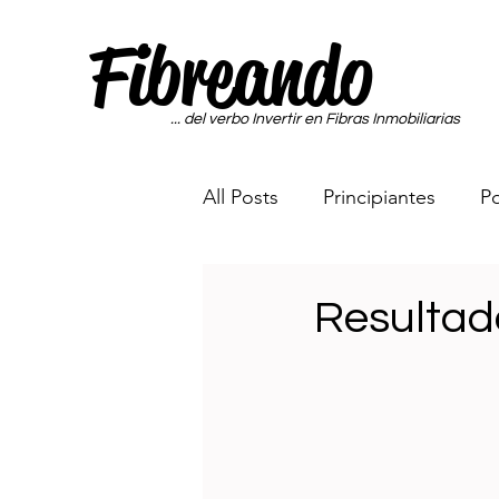
Fibreando
... del verbo Invertir en Fibras Inmobiliarias
All Posts
Principiantes
Po
Portafolio Sin Miedo a las Fi
Resultado
Maquina Generadora de Di
Rumbo a los 65