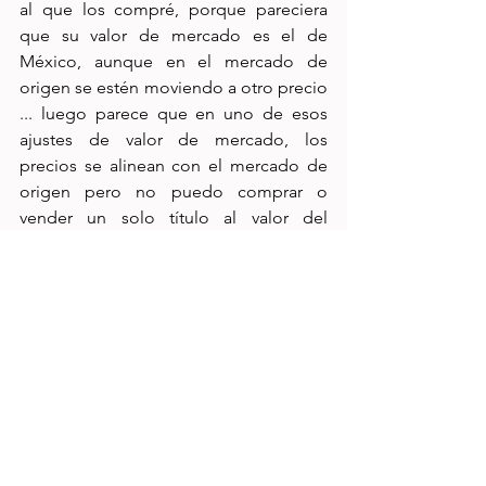
al que los compré, porque pareciera 
que su valor de mercado es el de 
México, aunque en el mercado de 
origen se estén moviendo a otro precio 
... luego parece que en uno de esos 
ajustes de valor de mercado, los 
precios se alinean con el mercado de 
origen pero no puedo comprar o 
vender un solo título al valor del 
mercado origen. Esto no pasa con VNQ 
que se mueve bastante (alta 
bursatilidad) y el precio en México está 
muy alineado al mercado origen.
Entonces ....