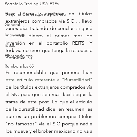
Portafolio Trading USA ETFs
Raza fibrera y expertos en títulos 
Maquina Generadora de Dinero
extranjeros comprados vía SIC ... llevo 
General
varios días tratando de concluir si gané 
Impuestos
o perdí dinero el primer mes de 
inversión en el portafolio REITS. Y 
Ideas
todavía no creo que tenga la respuesta 
Fibreando con
definitiva. :-)
Rumbo a los 65
Es recomendable que primero lean 
este articulo referente a "Bursatilidad"
de los títulos extranjeros comprados vía 
el SIC para que sea más fácil seguir la 
trama de este post. Lo que el artículo 
de la bursatilidad dice, en resumen, es 
que es un problemón comprar títulos 
"no famosos" vía el SIC porque nadie 
los mueve y el broker mexicano no va a 