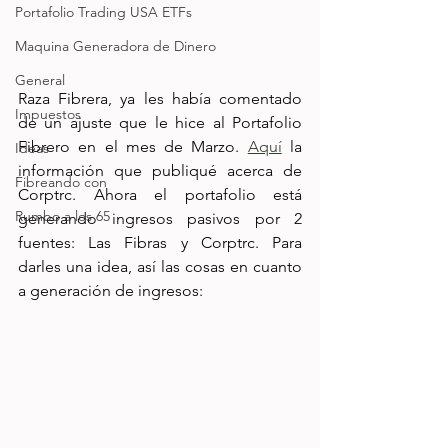
Portafolio Trading USA ETFs
Maquina Generadora de Dinero
General
Raza Fibrera, ya les había comentado 
Impuestos
de un ajuste que le hice al Portafolio 
Fibrero en el mes de Marzo. 
Aquí
 la 
Ideas
información que publiqué acerca de 
Fibreando con
Corptrc. Ahora el portafolio está 
Rumbo a los 65
generando ingresos pasivos por 2 
fuentes: Las Fibras y Corptrc. Para 
darles una idea, así las cosas en cuanto 
a generación de ingresos: