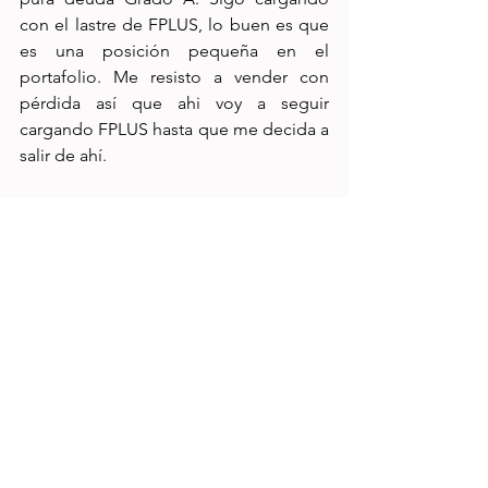
con el lastre de FPLUS, lo buen es que 
es una posición pequeña en el 
portafolio. Me resisto a vender con 
pérdida así que ahi voy a seguir 
cargando FPLUS hasta que me decida a 
salir de ahí. 
Igual lo comenté en el post del 
portafolio Jubilación 5K, hay que 
monitorear el asunto de las rentas de 
FSHOP y de Danhos en los siguientes 
meses. De ahí en fuera, todo excelente 
con el Portafolio Fibrero.
Fibra MQ ha estado rondando los 22 
pesos por CBFI. Considerando su 
distribución anunciada de 2 pesos por 
CBFI por año (.50 por trimestre) y 